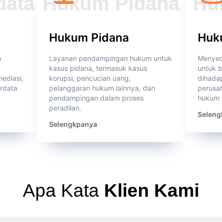
Hukum Pidana
Huk
h
Layanan pendampingan hukum untuk
Menyed
kasus pidana, termasuk kasus
untuk 
mediasi,
korupsi, pencucian uang,
dihadap
rdata
pelanggaran hukum lainnya, dan
perusa
pendampingan dalam proses
hukum 
peradilan.
Seleng
Selengkpanya
Apa Kata
Klien Kami