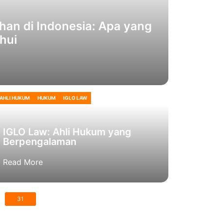
an di Indonesia: Apa yang
hui
AHLI HUKUM
HUKUM
IGLO LAW
IGLO Law: Ahli Hukum yang
Berpengalaman
Read More
31