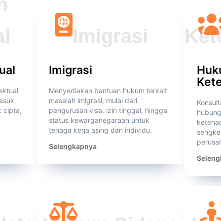
ual
Imigrasi
Huk
Ket
ektual
Menyediakan bantuan hukum terkait
masuk
masalah imigrasi, mulai dari
Konsult
 cipta,
pengurusan visa, izin tinggal, hingga
hubunga
status kewarganegaraan untuk
ketenag
tenaga kerja asing dan individu.
sengke
perusa
Selengkapnya
Seleng