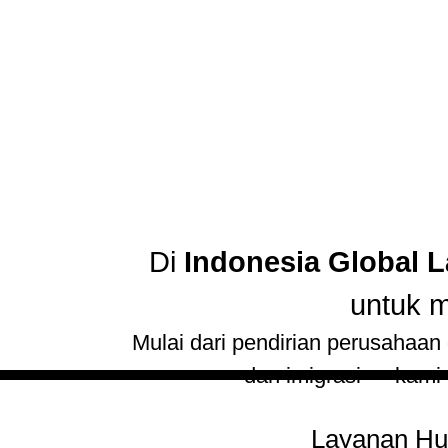
Di
Indonesia Global 
untuk m
Mulai dari pendirian perusahaan
dan imigrasi — kami
Layanan Huk