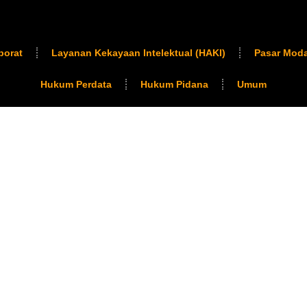
porat
Layanan Kekayaan Intelektual (HAKI)
Pasar Moda
Hukum Perdata
Hukum Pidana
Umum
Menyediakan solusi hukum
di Indonesia. Dari pendiri
kompleks, kami mendampi
integritas.