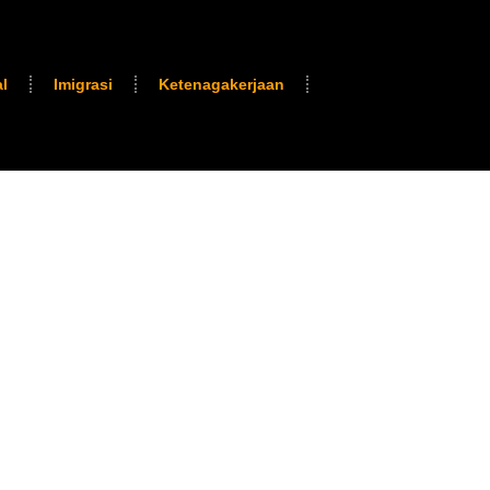
l
Imigrasi
Ketenagakerjaan
 terpercaya untuk bisnis dan individu
an perusahaan hingga litigasi
ngi Anda dengan keahlian dan