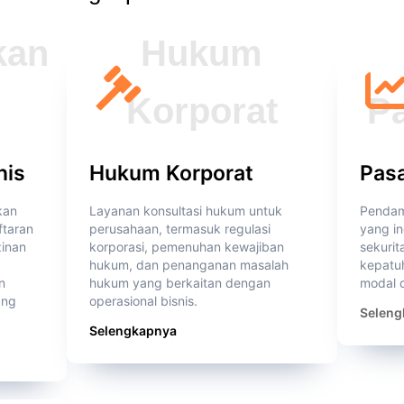
nis
Hukum Korporat
Pas
kan
Layanan konsultasi hukum untuk
Pendam
ftaran
perusahaan, termasuk regulasi
yang in
inan
korporasi, pemenuhan kewajiban
sekurit
hukum, dan penanganan masalah
kepatu
n
hukum yang berkaitan dengan
modal d
ang
operasional bisnis.
Seleng
Selengkapnya