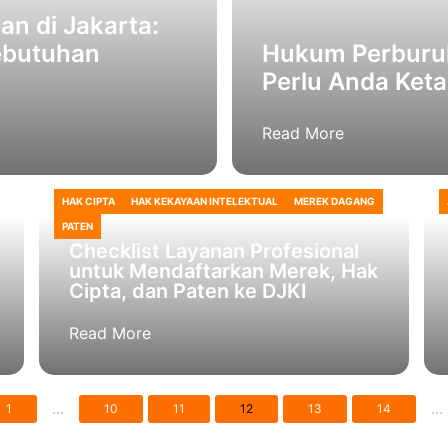
n di Jakarta:
ebutuhan
Hukum Perburuh
Perlu Anda Keta
Read More
HAK CIPTA
HAK KEKAYAAN INTELEKTUAL
MEREK DAGANG
PATEN
Checklist Layanan Profesional
untuk Mendaftarkan Merek, Hak
Cipta, dan Paten ke DJKI
Read More
...
...
1
10
11
12
13
14