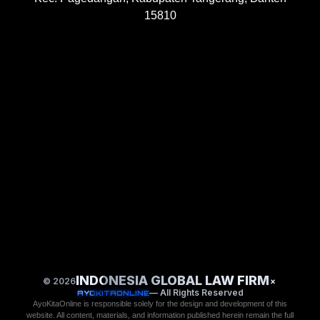
15810
INDONESIA GLOBAL LAW FIRM
© 2026
×
— All Rights Reserved
AYOKITAONLINE
AyoKitaOnline is responsible solely for the design and development of this
website. All content, materials, and information published herein remain the full