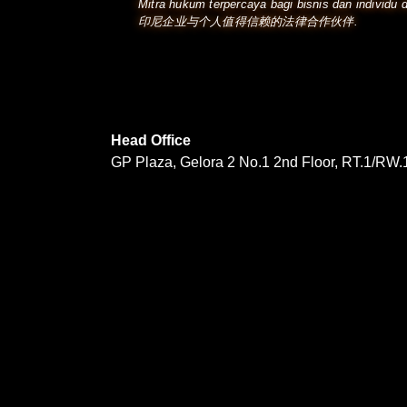
Mitra hukum terpercaya bagi bisnis dan individu d
印尼企业与个人值得信赖的法律合作伙伴.
Head Office
GP Plaza, Gelora 2 No.1 2nd Floor, RT.1/RW.