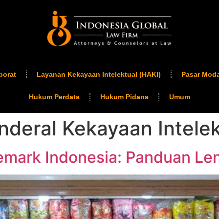
porat
Layanan Kekayaan Intelektual (HAKI)
Pasar Moda
Hukum Perdata
Hukum Pidana
Umum
nderal Kekayaan Intelek
demark Indonesia: Panduan Len