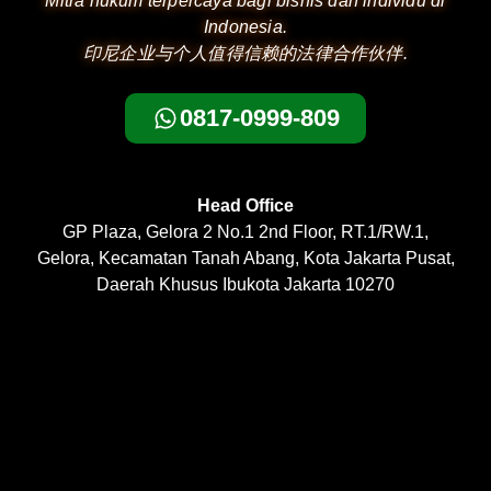
Mitra hukum terpercaya bagi bisnis dan individu di
Indonesia.
印尼企业与个人值得信赖的法律合作伙伴.
0817-0999-809
Head Office
GP Plaza, Gelora 2 No.1 2nd Floor, RT.1/RW.1,
Gelora, Kecamatan Tanah Abang, Kota Jakarta Pusat,
Daerah Khusus Ibukota Jakarta 10270