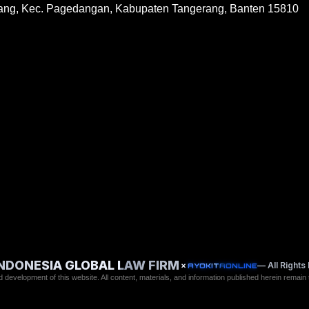
ang, Kec. Pagedangan, Kabupaten Tangerang, Banten 15810
INDONESIA GLOBAL LAW FIRM
×
— All Right
AYOKITAONLINE
 development of this website. All content, materials, and information published herein remain t