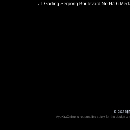
Jl. Gading Serpong Boulevard No.H/16 Med
© 2026
AyoKitaOnline is responsible solely for the design and