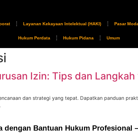
porat
Layanan Kekayaan Intelektual (HAKI)
Pasar Moda
Hukum Perdata
Hukum Pidana
Umum
si
usan Izin: Tips dan Langkah 
encanaan dan strategi yang tepat. Dapatkan panduan prakti
.
ia dengan Bantuan Hukum Profesional –