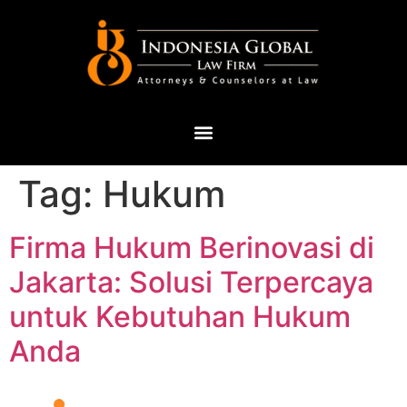
Tag:
Hukum
Firma Hukum Berinovasi di
Jakarta: Solusi Terpercaya
untuk Kebutuhan Hukum
Anda