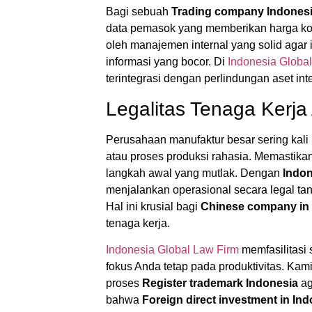
Bagi sebuah
Trading company Indones
data pemasok yang memberikan harga kom
oleh manajemen internal yang solid agar id
informasi yang bocor. Di
Indonesia Globa
terintegrasi dengan perlindungan aset inte
Legalitas Tenaga Kerj
Perusahaan manufaktur besar sering kali
atau proses produksi rahasia. Memastika
langkah awal yang mutlak. Dengan
Indon
menjalankan operasional secara legal ta
Hal ini krusial bagi
Chinese company in 
tenaga kerja.
Indonesia Global Law Firm
memfasilitasi 
fokus Anda tetap pada produktivitas. Kam
proses
Register trademark Indonesia
ag
bahwa
Foreign direct investment in In