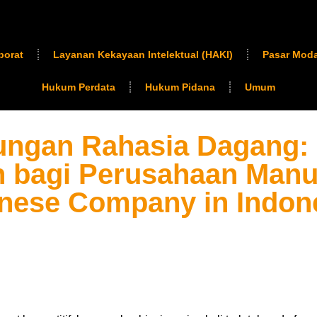
porat
Layanan Kekayaan Intelektual (HAKI)
Pasar Moda
Hukum Perdata
Hukum Pidana
Umum
ungan Rahasia Dagang:
bagi Perusahaan Manu
nese Company in Indon