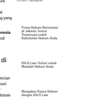
Artikel
Terbaru
ula
al
ng yang
Firma Hukum Berinovasi
di Jakarta: Solusi
onesia
Terpercaya untuk
jud
Kebutuhan Hukum Anda
di
IGLO Law: Solusi untuk
Masalah Hukum Anda
incian
usun
r
Mengatasi Kasus Hukum
dengan IGLO Law
losure