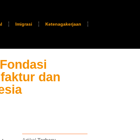
l
Imigrasi
Ketenagakerjaan
 Fondasi
faktur dan
esia