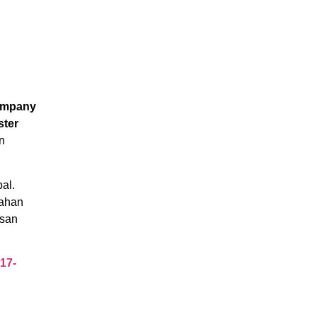
ompany
ster
n
al.
bahan
asan
817-