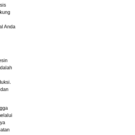
sis
ukung
al Anda
esin
dalah
uksi.
 dan
ngga
elalui
aya
atan