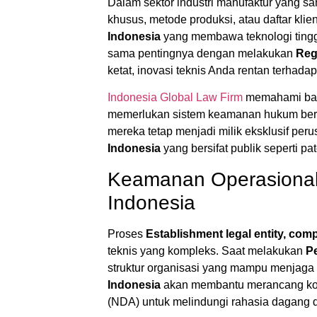
Dalam sektor industri manufaktur yang san
khusus, metode produksi, atau daftar klie
Indonesia
yang membawa teknologi tinggi
sama pentingnya dengan melakukan
Reg
ketat, inovasi teknis Anda rentan terhada
Indonesia Global Law Firm
memahami bahw
memerlukan sistem keamanan hukum berl
mereka tetap menjadi milik eksklusif pe
Indonesia
yang bersifat publik seperti pa
Keamanan Operasional
Indonesia
Proses
Establishment legal entity, com
teknis yang kompleks. Saat melakukan
P
struktur organisasi yang mampu menjaga
Indonesia
akan membantu merancang kont
(NDA) untuk melindungi rahasia dagang dar