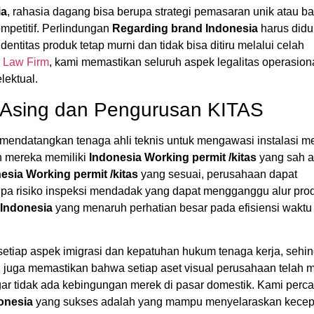
ia
, rahasia dagang bisa berupa strategi pemasaran unik atau ba
petitif. Perlindungan
Regarding brand Indonesia
harus did
entitas produk tetap murni dan tidak bisa ditiru melalui celah
l Law Firm
, kami memastikan seluruh aspek legalitas operasion
lektual.
a Asing dan Pengurusan KITAS
 mendatangkan tenaga ahli teknis untuk mengawasi instalasi m
n mereka memiliki
Indonesia Working permit /kitas
yang sah a
esia Working permit /kitas
yang sesuai, perusahaan dapat
npa risiko inspeksi mendadak yang dapat mengganggu alur prod
Indonesia
yang menaruh perhatian besar pada efisiensi waktu
setiap aspek imigrasi dan kepatuhan hukum tenaga kerja, sehi
i juga memastikan bahwa setiap aset visual perusahaan telah m
ar tidak ada kebingungan merek di pasar domestik. Kami perc
donesia
yang sukses adalah yang mampu menyelaraskan kecep