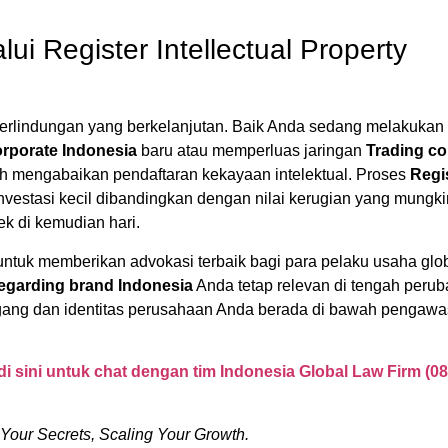
ui Register Intellectual Property
erlindungan yang berkelanjutan. Baik Anda sedang melakukan
orporate Indonesia
baru atau memperluas jaringan
Trading c
h mengabaikan pendaftaran kekayaan intelektual. Proses
Regi
nvestasi kecil dibandingkan dengan nilai kerugian yang mungki
ek di kemudian hari.
ntuk memberikan advokasi terbaik bagi para pelaku usaha glob
egarding brand Indonesia
Anda tetap relevan di tengah peru
dagang dan identitas perusahaan Anda berada di bawah pengaw
 di sini untuk chat dengan tim Indonesia Global Law Firm (0
Your Secrets, Scaling Your Growth.