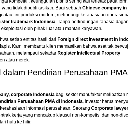
gat kompetitif, keunggulan bisnis sering kali terletak pada form
n yang tidak dipublikasikan. Bagi sebuah
Chinese company in
 atau lini produksi modern, melindungi kerahasiaan operasion
ister trademark Indonesia
. Tanpa perlindungan rahasia daga
p eksploitasi oleh pihak luar atau mantan karyawan.
a setiap entitas hasil dari
Foreign direct investment in Ind
apis. Kami membantu klien memastikan bahwa aset tak berwu
rusahaan, melampaui sekadar
Register Intellectual Property
ten atau merek.
 dalam Pendirian Perusahaan PMA 
pany, corporate Indonesia
bagi sektor manufaktur melibatkan r
endirian Perusahaan PMA di Indonesia
, investor harus meny
 kerahasiaan informasi perusahaan. Seorang
Corporate lawye
rak kerja yang mencakup klausul non-kompetisi dan non-disc
i hulu ke hilir.