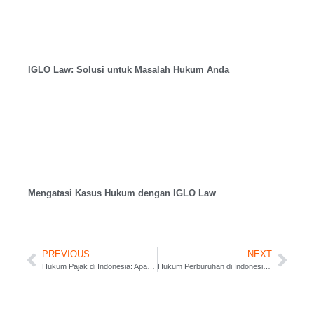
IGLO Law: Solusi untuk Masalah Hukum Anda
Mengatasi Kasus Hukum dengan IGLO Law
PREVIOUS
NEXT
Hukum Pajak di Indonesia: Apa yang Perlu Anda Ketahui
Hukum Perburuhan di Indonesia: Apa yang Perlu Anda Ketahui