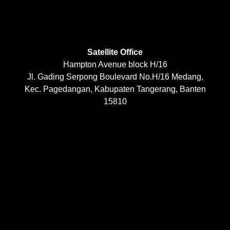
Satellite Office
Hampton Avenue block H/16
Jl. Gading Serpong Boulevard No.H/16 Medang,
Kec. Pagedangan, Kabupaten Tangerang, Banten
15810