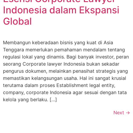
Indonesia dalam Ekspansi
Global
Membangun keberadaan bisnis yang kuat di Asia
Tenggara memerlukan pemahaman mendalam tentang
regulasi lokal yang dinamis. Bagi banyak investor, peran
seorang Corporate lawyer Indonesia bukan sekadar
pengurus dokumen, melainkan penasihat strategis yang
memastikan kelangsungan usaha. Hal ini sangat krusial
terutama dalam proses Establishment legal entity,
company, corporate Indonesia agar sesuai dengan tata
kelola yang berlaku. […]
Next
→